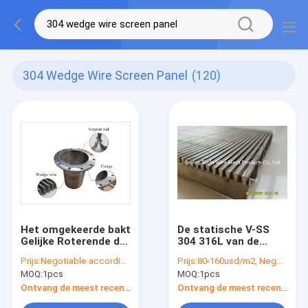
304 Wedge Wire Screen Panel
(120)
Het omgekeerde bakt
De statische V-SS
Gelijke Roterende de
304 316L van de
Wigdraad Cilindrische
Draadschermen
Prijs:
Negotiable according to the specification
Prijs:
80-160usd/m2, Negotiable according to the specification
OD450 x 500mm van
Gelaste Comités van
MOQ:
1pcs
MOQ:
1pcs
de het
de Wigdraad Draad
Schermtrommel
Ontvang de meest recente Prijs
Ontvang de meest recente Prijs