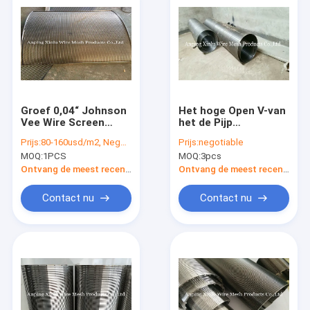
Groef 0,04“ Johnson
Het hoge Open V-van
Vee Wire Screen
het de Pijp
Plate Flat-Comité
Anticorrosieve
Prijs:
80-160usd/m2, Negotiable according to the specification
Prijs:
negotiable
voor Weaste-
SS304 Water van het
MOQ:
1PCS
MOQ:
3pcs
Waterbehandeling
Draadscherm de
Filterscherm
Ontvang de meest recente Prijs
Ontvang de meest recente Prijs
Contact nu
Contact nu
Huis
Producten
Ongeveer ons