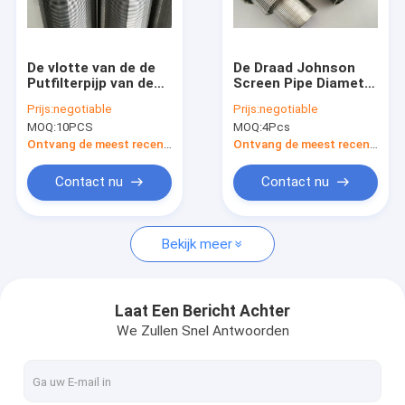
Fabrieksreis
Kwaliteitscontrole
De vlotte van de de
De Draad Johnson
Putfilterpijp van de
Screen Pipe Diameter
Contacteer ons
Wigdraad
16 van de
Prijs:
negotiable
Prijs:
negotiable
Elektrolytische
waterzuiveringsinstallati
MOQ:
10PCS
MOQ:
4Pcs
Oppoetsende Draad
Nieuws
verpakte 100 Micron
Ontvang de meest recente Prijs
Ontvang de meest recente Prijs
Gevallen
Contact nu
Contact nu
Bekijk meer
De Pijp van de waterputfilter
Het Schermpijp van de wigdraad
Laat Een Bericht Achter
We Zullen Snel Antwoorden
V de Pijp van het Draadscherm
De draad Verpakte Schermen