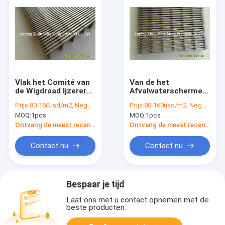
Vlak het Comité van
Van de het
de Wigdraad Ijzererts
Afvalwaterschermen
316 Roestvrij staal
van SS321 SS430 Wig
Prijs:
80-160usd/m2, Negotiable according to the specification
Prijs:
80-160usd/m2, Negotiable according to the specification
dat 300 - 3000mm
V de Draadschermen
MOQ:
1pcs
MOQ:
1pcs
Breedte raspt
3 - 12mm Dikte
Ontvang de meest recente Prijs
Ontvang de meest recente Prijs
Contact nu
Contact nu
Bespaar je tijd
Laat ons met u contact opnemen met de
beste producten.