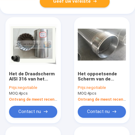
Geef uw vereiste
Het de Draadscherm
Het oppoetsende
AISI 316 van het
Scherm van de
Q25q35 Profiel Geen
Waterfilter schakelt
Prijs:
negotiable
Prijs:
negotiable
Hoek het Geen
2,8 - 6mm de Zeef
MOQ:
4pcs
MOQ:
4pcs
Bramendraad
van de Wigdraad in
Verpakt Scherm
Ontvang de meest recente Prijs
Ontvang de meest recente Prijs
Contact nu
Contact nu