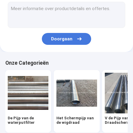
Het Scherm van de roestvrij staalfilter
Het ononderbroken Groefscherm
De Schermen van de zandcontrole
Doorgaan
Het Scherm van de zeefkromming
De Pijpen van de waterfilter
Onze Categorieën
Roterende het Schermtrommel
Het Schermcomité van de wigdraad
De dubbele Draad van de Lijnband
De Pijp van de
Het Schermpijp van
V de Pijp van h
waterputfilter
de wigdraad
Draadscherm