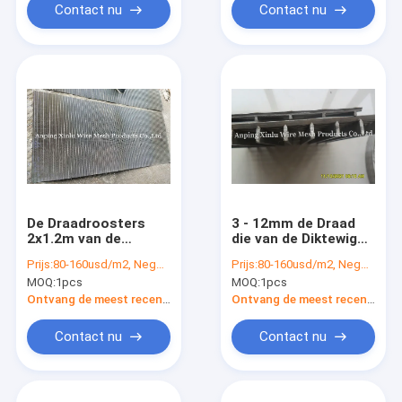
Contact nu
Contact nu
De Draadroosters
3 - 12mm de Draad
2x1.2m van de
die van de Diktewig
roestvrij staalwig
Vlakke Netcomités
Prijs:
80-160usd/m2, Negotiable according to the specification
Prijs:
80-160usd/m2, Negotiable according to the specification
Gelast Drogend
SS304L voor Filtratie
MOQ:
1pcs
MOQ:
1pcs
Materiaal
raspt
Ontvang de meest recente Prijs
Ontvang de meest recente Prijs
Contact nu
Contact nu