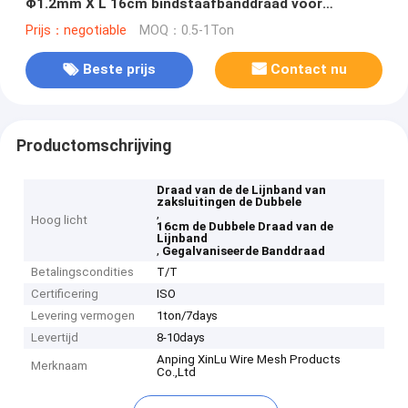
Φ1.2mm X L 16cm bindstaafbanddraad voor
zakversloten
Prijs：negotiable
MOQ：0.5-1Ton
Beste prijs
Contact nu
Productomschrijving
Draad van de de Lijnband van
zaksluitingen de Dubbele
,
Hoog licht
16cm de Dubbele Draad van de
Lijnband
,
Gegalvaniseerde Banddraad
Betalingscondities
T/T
Certificering
ISO
Levering vermogen
1ton/7days
Levertijd
8-10days
Anping XinLu Wire Mesh Products
Merknaam
Co.,Ltd