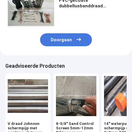
PVC-gecoate
dubbellusbanddraad
gegalvaniseerd Φ1.2mm X L
16cm bindstaafbanddraad
voor zakversloten
Doorgaan
Geadviseerde Producten
V draad Johnson
8-5/8" Sand Control
14" waterput
schermpijp met
Screen 5mm-12mm
schermpijp me