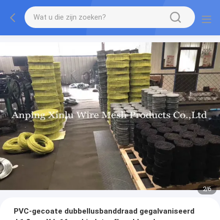
2
/
6
PVC-gecoate dubbellusbanddraad gegalvaniseerd