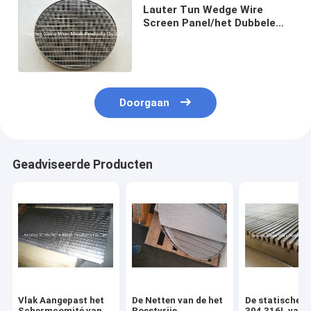
Lauter Tun Wedge Wire
Screen Panel/het Dubbele
bodemscherm voor
Brouwerij wordt aangepast
die
Doorgaan
Geadviseerde Producten
Vlak Aangepast het
De Netten van de het
De statische V
Schermcomité van
Roestvrije
304 316L van 