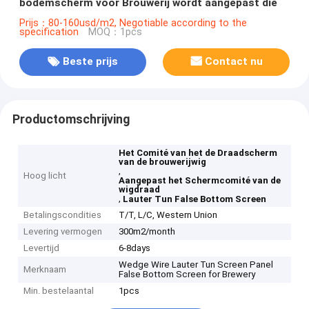
bodemscherm voor Brouwerij wordt aangepast die
Prijs：80-160usd/m2, Negotiable according to the
specification
MOQ：1pcs
Beste prijs
Contact nu
Productomschrijving
Het Comité van het de Draadscherm
van de brouwerijwig
,
Hoog licht
Aangepast het Schermcomité van de
wigdraad
,
Lauter Tun False Bottom Screen
Betalingscondities
T/T, L/C, Western Union
Levering vermogen
300m2/month
Levertijd
6-8days
Wedge Wire Lauter Tun Screen Panel
Merknaam
False Bottom Screen for Brewery
Min. bestelaantal
1pcs