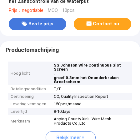
het Zandcontrole van de Waterput
Prijs：negotiable
MOQ：10pcs
Beste prijs
Contact nu
Productomschrijving
SS Johnson Wire Continuous Slot
Screen
Hoog licht
,
groef 0.3mm het Ononderbroken
Groefscherm
Betalingscondities
T/T
Certificering
CO, Quality Inspection Report
Levering vermogen
150pcs/maand
Levertijd
8-10days
Anping County Xinlu Wire Mesh
Merknaam
Products Co.,Ltd
Bekijk meer