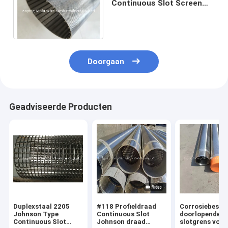
Continuous Slot Screen
voor het Zandcontrole van
de Waterput
Doorgaan
Geadviseerde Producten
Duplexstaal 2205
#118 Profieldraad
Corrosiebeste
Johnson Type
Continuous Slot
doorlopende
Continuous Slot
Johnson draad
slotgrens voor