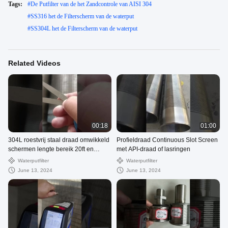
Tags:
#
De Putfilter van de het Zandcontrole van AISI 304
#
SS316 het de Filterscherm van de waterput
#
SS304L het de Filterscherm van de waterput
Related Videos
00:18
01:00
304L roestvrij staal draad omwikkeld
Profieldraad Continuous Slot Screen
schermen lengte bereik 20ft en
met API-draad of lasringen
duplex roestvrij staal 2205
Waterputfilter
Waterputfilter
June 13, 2024
June 13, 2024